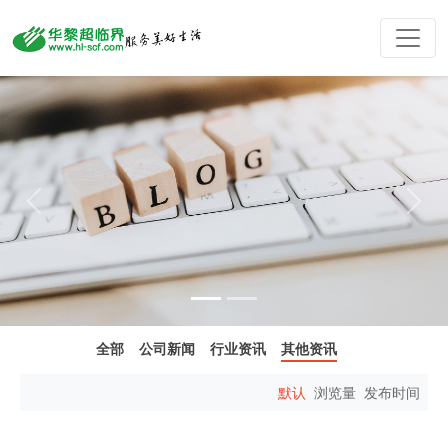
Previous
Next
全部
公司新闻
行业资讯
其他资讯
默认
浏览量
发布时间